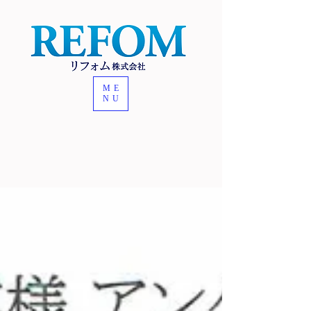
ME
NU