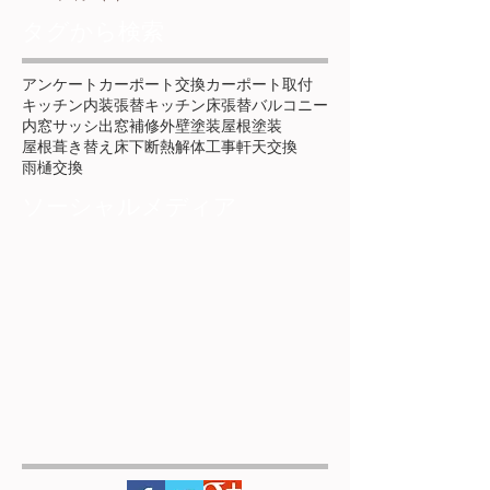
タグから検索
アンケート
カーポート交換
カーポート取付
キッチン内装張替
キッチン床張替
バルコニー
内窓サッシ
出窓補修
外壁塗装
屋根塗装
屋根葺き替え
床下断熱
解体工事
軒天交換
雨樋交換
ソーシャルメディア